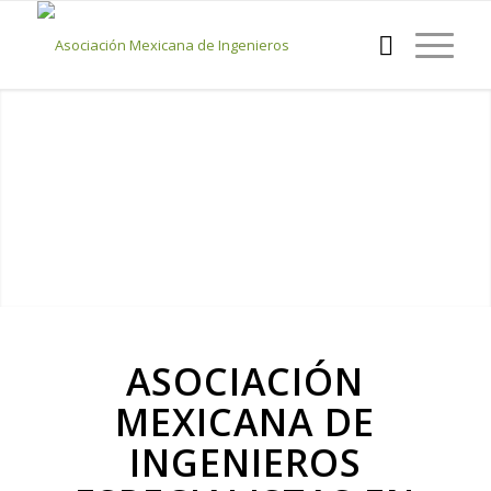
INGENIERÍA HOSPITALARIA CON
IMPACTO
Conectamos proyectistas y empresas fabricantes de
tecnología, para transformar la salud en México, creando
hospitales eficientes bajo normativa regulada.
ASOCIACIÓN
MEXICANA DE
INGENIEROS